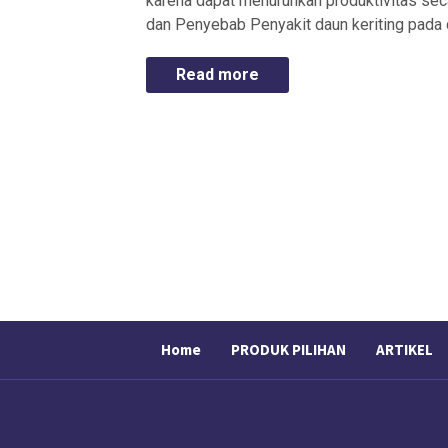
karena dapat menurunkan produktivitas sec
dan Penyebab Penyakit daun keriting pada 
Read more
Home
PRODUK PILIHAN
ARTIKEL