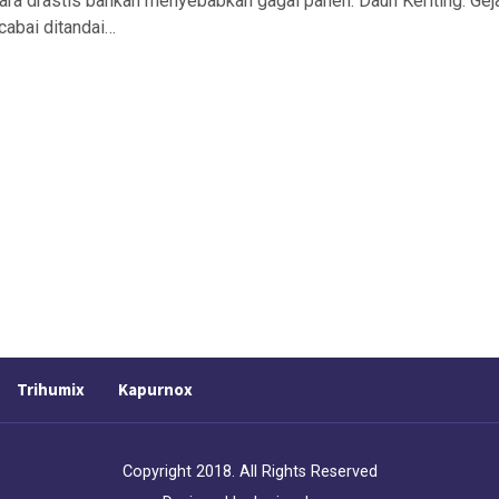
ara drastis bahkan menyebabkan gagal panen. Daun Keriting: Gej
cabai ditandai…
Trihumix
Kapurnox
Copyright 2018. All Rights Reserved