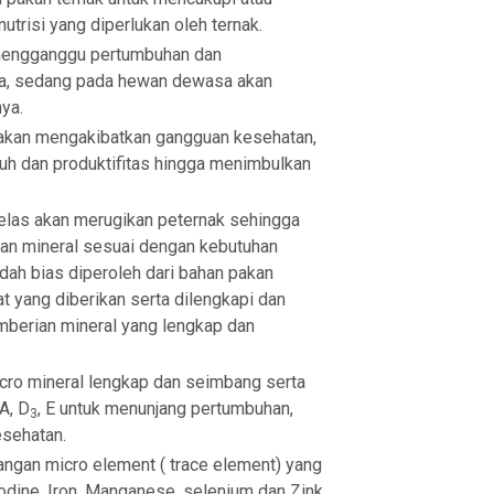
utrisi yang diperlukan oleh ternak.
mengganggu pertumbuhan dan
, sedang pada hewan dewasa akan
ya.
 akan mengakibatkan gangguan kesehatan,
uh dan produktifitas hingga menimbulkan
jelas akan merugikan peternak sehingga
pan mineral sesuai dengan kebutuhan
dah bias diperoleh dari bahan pakan
 yang diberikan serta dilengkapi dan
berian mineral yang lengkap dan
ro mineral lengkap dan seimbang serta
A, D
, E untuk menunjang pertumbuhan,
3
esehatan.
gan micro element ( trace element) yang
, Iodine, Iron, Manganese, selenium dan Zink