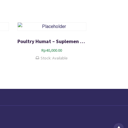
Poultry Humat – Suplemen Tambahan pakan unggas
Rp
40,000.00
Stock: Available