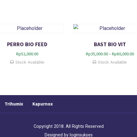
PERRO BIO FEED
BAST BIO VIT
R
Rp
52,000.00
Rp
35,000.00
–
Rp
80,000.00
e
Stock: Available
Stock: Available
n
t
a
n
g
h
a
Trihumix
Kapurnox
r
g
a
Copyright 2018. All Rights Reserved
:
R
Designed by
loginsukses