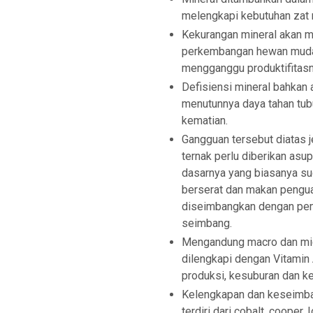
melengkapi kebutuhan zat n
Kekurangan mineral akan 
perkembangan hewan muda
mengganggu produktifitasn
Defisiensi mineral bahkan
menutunnya daya tahan tub
kematian.
Gangguan tersebut diatas 
ternak perlu diberikan asu
dasarnya yang biasanya su
berserat dan makan penguat
diseimbangkan dengan pem
seimbang.
Mengandung macro dan mic
dilengkapi dengan Vitamin 
produksi, kesuburan dan k
Kelengkapan dan keseimban
terdiri dari cobalt, cooper