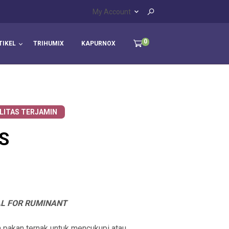
My Account
0
TIKEL
TRIHUMIX
KAPURNOX
LITAS TERJAMIN
S
L FOR RUMINANT
 pakan ternak untuk mencukupi atau