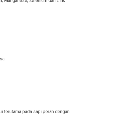
ron, Manganese, selenium dan Zink
asa
ui terutama pada sapi perah dengan