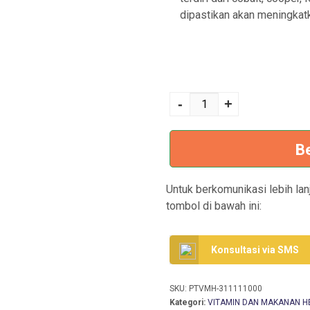
dipastikan akan meningkatk
Kuantitas PREMIX
BOSS
-
+
B
Untuk berkomunikasi lebih lanj
tombol di bawah ini:
Konsultasi via SMS
SKU:
PTVMH-311111000
Kategori:
VITAMIN DAN MAKANAN 