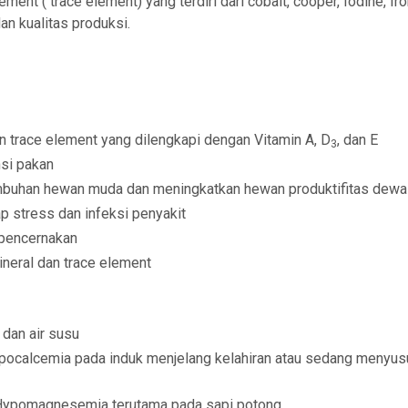
nt ( trace element) yang terdiri dari cobalt, cooper, Iodine, I
an kualitas produksi.
n trace element yang dilengkapi dengan Vitamin A, D
, dan E
3
si pakan
buhan hewan muda dan meningkatkan hewan produktifitas dew
p stress dan infeksi penyakit
 pencernakan
neral dan trace element
 dan air susu
pocalcemia pada induk menjelang kelahiran atau sedang menyus
 Hypomagnesemia terutama pada sapi potong