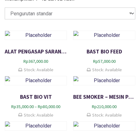
ALAT PENGASAP SARANG LEBAH ELEKTRIK BEE SMOKER MESIN
BAST BIO FEED
Rp
367,000.00
Rp
57,000.00
Stock: Available
Stock: Available
BAST BIO VIT
BEE SMOKER – MESIN PENGASAP LEBAH – PENJINAK LEBAH
R
Rp
35,000.00
–
Rp
80,000.00
Rp
210,000.00
e
Stock: Available
Stock: Available
n
t
a
n