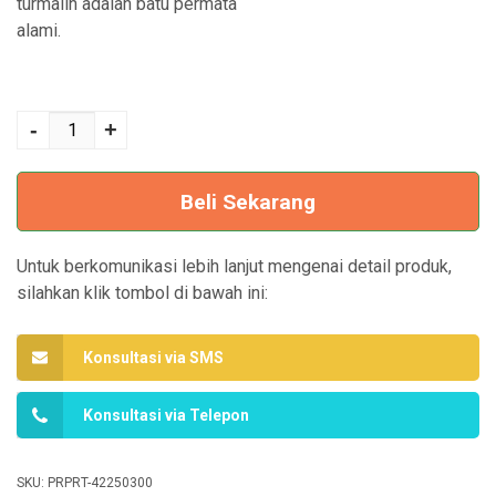
turmalin adalah batu permata
alami.
Kuantitas Filter
Penyaring Kran Air
-
+
- Water Purifier
Beli Sekarang
Untuk berkomunikasi lebih lanjut mengenai detail produk,
silahkan klik tombol di bawah ini:
Konsultasi via SMS
Konsultasi via Telepon
SKU:
PRPRT-42250300