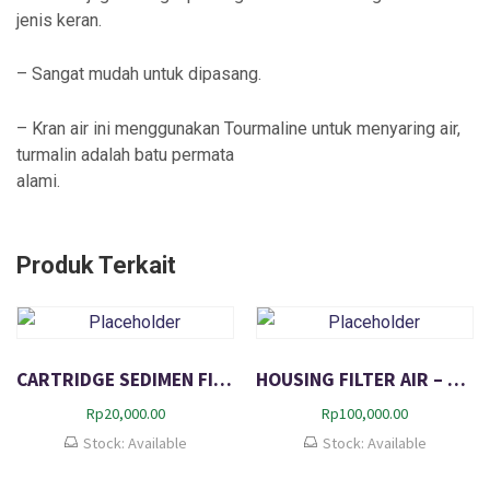
jenis keran.
– Sangat mudah untuk dipasang.
– Kran air ini menggunakan Tourmaline untuk menyaring air,
turmalin adalah batu permata
alami.
Produk Terkait
CARTRIDGE SEDIMEN FILTER AIR 10 inch – Isi Ulang Filter Saringan Air
HOUSING FILTER AIR – TABUNG PENYARING AIR 10 Inch – Drat 3/4
Rp
20,000.00
Rp
100,000.00
Stock: Available
Stock: Available