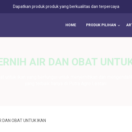
Dapatkan produk produk yang berkualitas dan terpercaya
HOME
PRODUK PILIHAN
AR
ERNIH AIR DAN OBAT UNTUK
bat untuk ikan yang berfungsi untuk menjernihkan dan mengendalik
yang terbaik hanya di Putra Agro Lestari.
IR DAN OBAT UNTUK IKAN