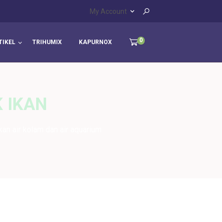
My Account
0
TIKEL
TRIHUMIX
KAPURNOX
 IKAN
an air kolam dan air aquarium