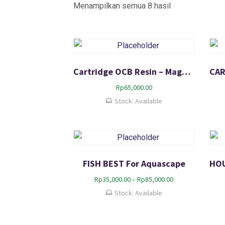
Menampilkan semua 8 hasil
Cartridge OCB Resin – Magnesium & Calcium – Filter Penyerap Kadar Kapur
Rp
65,000.00
Stock: Available
FISH BEST For Aquascape
R
Rp
35,000.00
–
Rp
85,000.00
e
Stock: Available
n
t
a