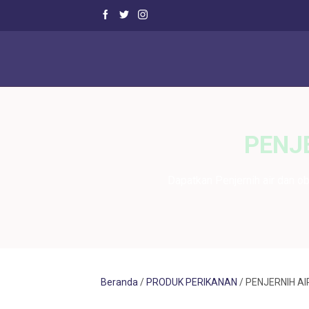
PENJ
Dapatkan Penjernih air dan o
Beranda
/
PRODUK PERIKANAN
/ PENJERNIH A