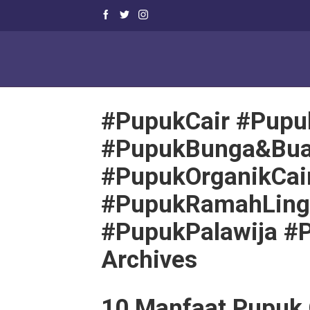
#PupukCair #Pupu
#PupukBunga&Bua
#PupukOrganikCai
#PupukRamahLing
#PupukPalawija #
Archives
10 Manfaat Pupuk 