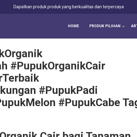
Dapatkan produk produk yang berkualitas dan terpercaya
HOME
PRODUK PILIHAN
AR
kOrganik
h #PupukOrganikCair
rTerbaik
kungan #PupukPadi
PupukMelon #PupukCabe Ta
Organik Cair bagi Tanaman