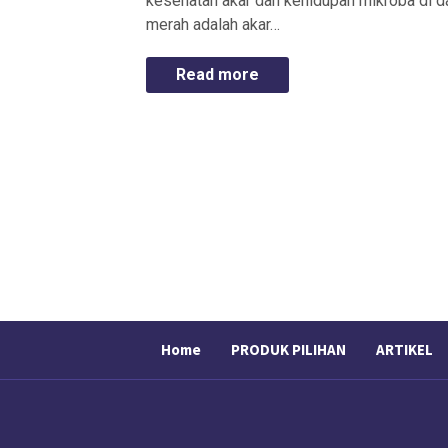
kesehatan akar dan kehidupan mikroba di d
merah adalah akar…
Read more
Home
PRODUK PILIHAN
ARTIKEL