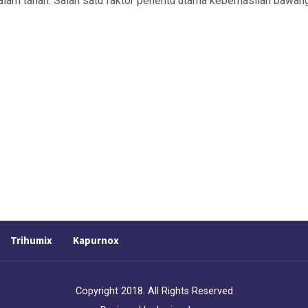
alam tanah. Salah satu faktor penentu utama keberhasilan bawan
Trihumix
Kapurnox
Copyright 2018. All Rights Reserved