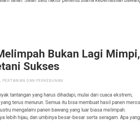
alam tanah. Salah satu faktor penentu utama keberhasilan bawan
Melimpah Bukan Lagi Mimpi
etani Sukses
L PERTANIAN DAN PERKEBUNAN
yak tantangan yang harus dihadapi, mulai dari cuaca ekstrem,
ah yang terus menurun. Semua itu bisa membuat hasil panen mero
i justru mengalami panen bawang yang luar biasa melimpah.
a lebih hijau, dan umbinya besar-besar serta seragam. Apa yan