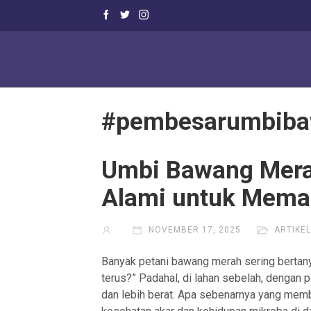
#pembesarumbibaw
Umbi Bawang Mera
Alami untuk Mema
NOVEMBER 17, 2025
ARTIKE
Banyak petani bawang merah sering bertany
terus?” Padahal, di lahan sebelah, dengan 
dan lebih berat. Apa sebenarnya yang memb