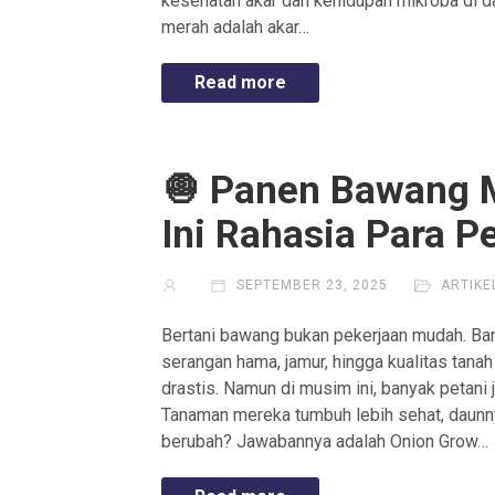
kesehatan akar dan kehidupan mikroba di d
merah adalah akar…
Read more
🧅 Panen Bawang 
Ini Rahasia Para P
SEPTEMBER 23, 2025
ARTIKE
Bertani bawang bukan pekerjaan mudah. Ban
serangan hama, jamur, hingga kualitas tan
drastis. Namun di musim ini, banyak petan
Tanaman mereka tumbuh lebih sehat, daunny
berubah? Jawabannya adalah Onion Grow…