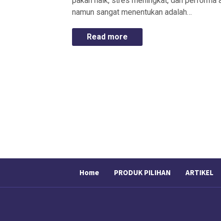
pakan naik, stres meningkat, dan performa a
namun sangat menentukan adalah…
Read more
Home
PRODUK PILIHAN
ARTIKEL