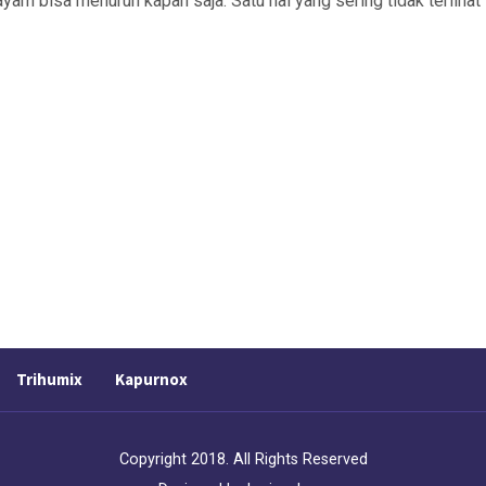
yam bisa menurun kapan saja. Satu hal yang sering tidak terlihat
Trihumix
Kapurnox
Copyright 2018. All Rights Reserved