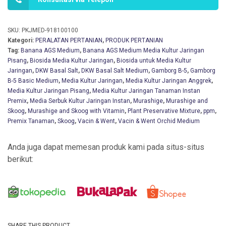
SKU:
PKJMED-918100100
Kategori:
PERALATAN PERTANIAN
,
PRODUK PERTANIAN
Tag:
Banana AGS Medium
,
Banana AGS Medium Media Kultur Jaringan
Pisang
,
Biosida Media Kultur Jaringan
,
Biosida untuk Media Kultur
Jaringan
,
DKW Basal Salt
,
DKW Basal Salt Medium
,
Gamborg B-5
,
Gamborg
B-5 Basic Medium
,
Media Kultur Jaringan
,
Media Kultur Jaringan Anggrek
,
Media Kultur Jaringan Pisang
,
Media Kultur Jaringan Tanaman Instan
Premix
,
Media Serbuk Kultur Jaringan Instan
,
Murashige
,
Murashige and
Skoog
,
Murashige and Skoog with Vitamin
,
Plant Preservative Mixture
,
ppm
,
Premix Tanaman
,
Skoog
,
Vacin & Went
,
Vacin & Went Orchid Medium
Anda juga dapat memesan produk kami pada situs-situs
berikut:
SHARE THIS PRODUCT