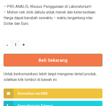
– PRO ANALIS, Khusus Penggunaan di Laboratorium!
– Mohon cek stok dahulu untuk merek dan ketersediaan.
Harga dapat berubah sewaktu – waktu tergantung nilai
Dollar dan Euro.
Kuantitas Plant
Preservative
-
+
Mixture [PPM] -
Biosida untuk
Beli Sekarang
Media Kultur
Jaringan
Untuk berkomunikasi lebih lanjut mengenai detail produk,
silahkan klik tombol di bawah ini:
Konsultasi via SMS
Konsultasi via Telepon