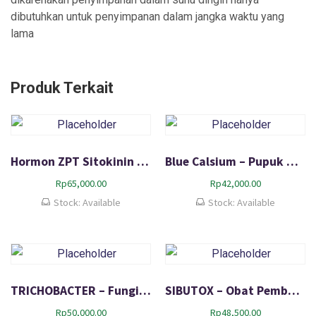
dibutuhkan untuk penyimpanan dalam jangka waktu yang
lama
Produk Terkait
Hormon ZPT Sitokinin Pembentuk Tunas Batang dan Daun
Blue Calsium – Pupuk mengobati kerontokan bunga & buah pencegah layu
Rp
65,000.00
Rp
42,000.00
Stock: Available
Stock: Available
TRICHOBACTER – Fungisida organik untuk mengatasi penyakit layu bakteri
SIBUTOX – Obat Pembasmi Bekicot, Hama Siput, Siput babi, Keong dan moluska yang lain
Rp
50,000.00
Rp
48,500.00