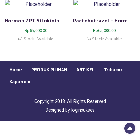
Hormon ZPT Sitokinin Pembentuk Tunas Batang dan Daun
Pactobutrazol – Hormon Mengoptimalkan Pembungaan
Rp
65,000.00
Rp
65,000.00
Stock: Available
Stock: Available
Home
PRODUK PILIHAN
ARTIKEL
Trihumix
Kapurnox
Copyright 2018. All Rights Reserved
Designed by
loginsukses