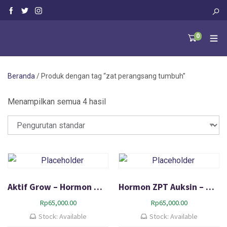
0
Beranda
/ Produk dengan tag “zat perangsang tumbuh”
Menampilkan semua 4 hasil
Aktif Grow – Hormon Mengoptimalkan Tanaman
Hormon ZPT Auksin – Merangsang Pertumbuhan Akar Tanaman
Rp
65,000.00
Rp
65,000.00
Stock: Available
Stock: Available