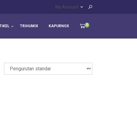
My Account
0
TIKEL
TRIHUMIX
KAPURNOX