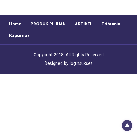
t
a
n
g
Home
PRODUK PILIHAN
ARTIKEL
Trihumix
h
a
Kapurnox
r
g
a
Copyright 2018. All Rights Reserved
:
Designed by
loginsukses
R
p
2
3
7
,
0
0
0
.
0
0