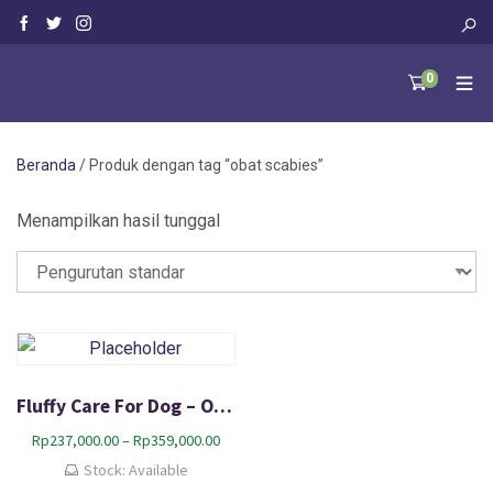
0
Beranda
/ Produk dengan tag “obat scabies”
Menampilkan hasil tunggal
Fluffy Care For Dog – Obat Pembasmi Kutu Jamur Scabies Anjing
R
Rp
237,000.00
–
Rp
359,000.00
e
Stock: Available
n