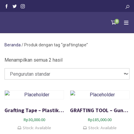
0
Beranda
/ Produk dengan tag “graftingtape”
Menampilkan semua 2 hasil
Grafting Tape – Plastik Okulasi Untuk Sambung Pucuk Tunas
GRAFTING TOOL – Gunting Okulasi , Gunting Sambung Pucuk
Rp
30,000.00
Rp
185,000.00
Stock: Available
Stock: Available