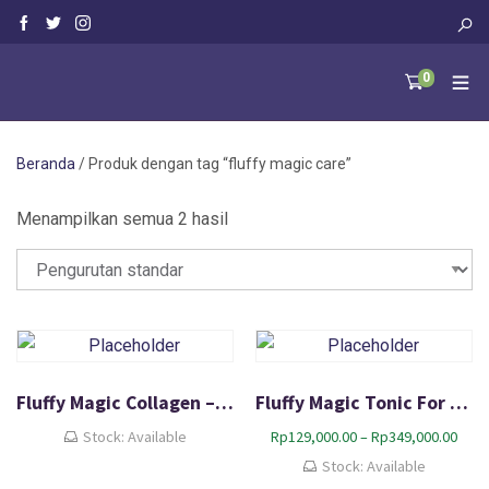
0
Beranda
/ Produk dengan tag “fluffy magic care”
Menampilkan semua 2 hasil
Fluffy Magic Collagen – Vitamin Bulu Kulit Tulang Kucing Anjing
Fluffy Magic Tonic For Cat – Pembasmi Kutu Kucing Alami
R
Stock: Available
Rp
129,000.00
–
Rp
349,000.00
e
Stock: Available
n