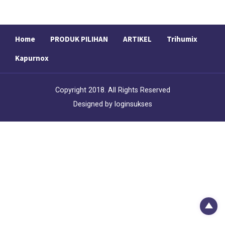
t
a
n
g
Home
PRODUK PILIHAN
ARTIKEL
Trihumix
h
a
Kapurnox
r
g
a
Copyright 2018. All Rights Reserved
:
Designed by
loginsukses
R
p
1
2
9
,
0
0
0
.
0
0